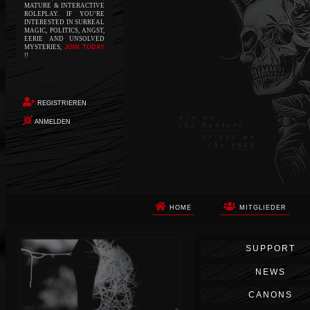
MATURE & INTERACTIVE
ROLEPLAY. IF YOU’RE
INTERESTED IN SURREAL
MAGIC, POLITICS, ANGST,
EERIE AND UNSOLVED
MYSTERIES,
JOIN TODAY
!!
REGISTRIEREN
ANMELDEN
HOME
MITGLIEDER
Die Apokalypse. Das ist das Wort,
SUPPORT
das Ihnen in den Sinn kommt, als
Sie auf dem Boden aufwachen, Ihr
NEWS
Körper schmerzt und Ihr Geist
wird von alptraumhaften
CANONS
Erinnerungen überflutet. Vor