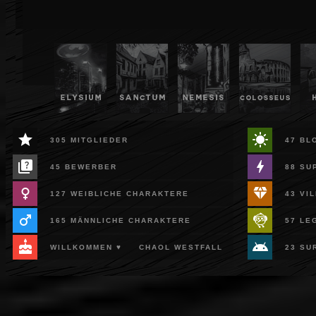
37
41
44
47
ELYSIUM
SANCTUM
NEMESIS
COLOSSEUS
***
***
***
***
star
sunny
305 MITGLIEDER
47 BL
quiz
bolt
45 BEWERBER
88 SU
female
diamond
127 WEIBLICHE CHARAKTERE
43 VI
male
flutter_dash
165 MÄNNLICHE CHARAKTERE
57 LE
cake
android
WILLKOMMEN ♥
CHAOL WESTFALL
23 SU