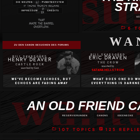
su
STR
DIE WELTEN
PUNKTESYSTEM
IMPRESSUM
CREDITS
GÄ
folder_open
6 T
WA
ZU DEN CANON GESUCHEN DES FORUMS
BILL SKARSGÅRD
BILL SKARSGÅRD
ERIC DRAVEN
HENRY DEAVER
THE CROW
CASTLE ROCK
searched by
searched by Gast
SATANA HELLSTROM
WE′VE BECOME ECHOES, BUT
WHAT DOES ONE DO W
want
ECHOES ARE FADING AWAY
EVERYTHING IS DARKN
AN OLD FRIEND C
RESERVIERUNGEN
CANONS
IDEENECKE
folder_open
article
107 TOPICS
125 REPLI