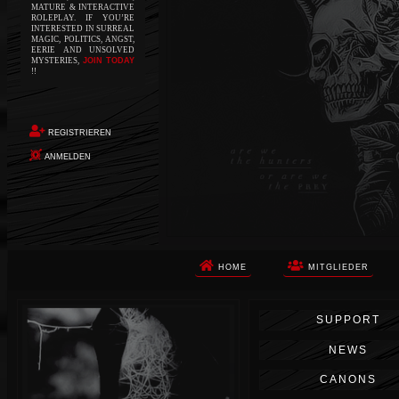
MATURE & INTERACTIVE
ROLEPLAY. IF YOU’RE
INTERESTED IN SURREAL
MAGIC, POLITICS, ANGST,
EERIE AND UNSOLVED
MYSTERIES,
JOIN TODAY
!!
REGISTRIEREN
ANMELDEN
HOME
MITGLIEDER
Die Apokalypse. Das ist das Wort,
SUPPORT
das Ihnen in den Sinn kommt, als
Sie auf dem Boden aufwachen, Ihr
NEWS
Körper schmerzt und Ihr Geist
wird von alptraumhaften
CANONS
Erinnerungen überflutet. Vor