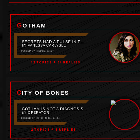
GOTHAM
SECRETS HAD A PULSE IN PL...
VANESSA CARLYSLE
BY
POSTED ON
HEUTE
, 02:27
+
12 TOPICS
54 REPLIES
CITY OF BONES
GOTHAM IS NOT A DIAGNOSIS...
OPERATOR
BY
POSTED ON 28.07.2026, 14:34
+
2 TOPICS
4 REPLIES