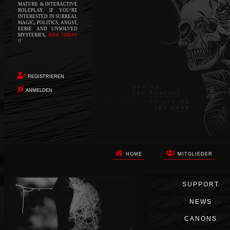
MATURE & INTERACTIVE
ROLEPLAY. IF YOU’RE
INTERESTED IN SURREAL
MAGIC, POLITICS, ANGST,
EERIE AND UNSOLVED
MYSTERIES,
JOIN TODAY
!!
REGISTRIEREN
ANMELDEN
HOME
MITGLIEDER
Die Apokalypse. Das ist das Wort,
SUPPORT
das Ihnen in den Sinn kommt, als
Sie auf dem Boden aufwachen, Ihr
NEWS
Körper schmerzt und Ihr Geist
wird von alptraumhaften
CANONS
Erinnerungen überflutet. Vor