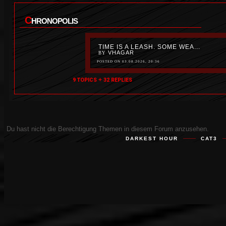
C
HRONOPOLIS
TIME IS A LEASH. SOME WEA...
VHAGAR
BY
POSTED ON 03.08.2026, 20:36
+
9 TOPICS
32 REPLIES
Du hast nicht die Berechtigung Themen in diesem Forum anzusehen.
DARKEST HOUR
CAT3