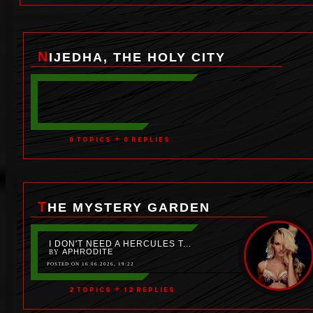
NIJEDHA, THE HOLY CITY
+
0 TOPICS
0 REPLIES
THE MYSTERY GARDEN
I DON'T NEED A HERCULES T...
APHRODITE
BY
POSTED ON 16.06.2026, 19:22
+
2 TOPICS
12 REPLIES