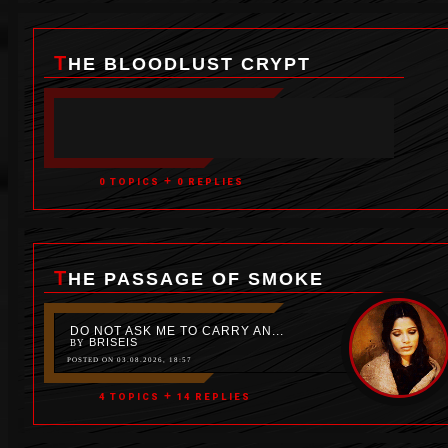
THE BLOODLUST CRYPT
+
0 TOPICS
0 REPLIES
THE PASSAGE OF SMOKE
DO NOT ASK ME TO CARRY AN...
BRISEIS
BY
POSTED ON 03.08.2026, 18:57
+
4 TOPICS
14 REPLIES