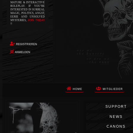
MATURE & INTERACTIVE
ROLEPLAY. IF YOU’RE
INTERESTED IN SURREAL
MAGIC, POLITICS, ANGST,
EERIE AND UNSOLVED
MYSTERIES,
JOIN TODAY
!!
REGISTRIEREN
ANMELDEN
HOME
MITGLIEDER
Die Apokalypse. Das ist das Wort,
SUPPORT
das Ihnen in den Sinn kommt, als
Sie auf dem Boden aufwachen, Ihr
NEWS
Körper schmerzt und Ihr Geist
wird von alptraumhaften
CANONS
Erinnerungen überflutet. Vor