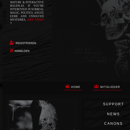
MATURE & INTERACTIVE
ROLEPLAY. IF YOU’RE
INTERESTED IN SURREAL
MAGIC, POLITICS, ANGST,
EERIE AND UNSOLVED
MYSTERIES,
JOIN TODAY
!!
REGISTRIEREN
ANMELDEN
HOME
MITGLIEDER
Die Apokalypse. Das ist das Wort,
SUPPORT
das Ihnen in den Sinn kommt, als
Sie auf dem Boden aufwachen, Ihr
NEWS
Körper schmerzt und Ihr Geist
wird von alptraumhaften
CANONS
Erinnerungen überflutet. Vor