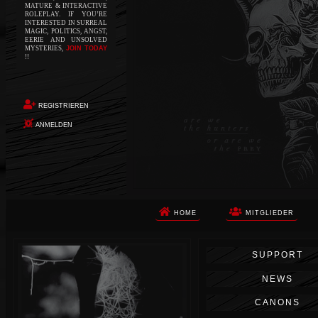
MATURE & INTERACTIVE
ROLEPLAY. IF YOU’RE
INTERESTED IN SURREAL
MAGIC, POLITICS, ANGST,
EERIE AND UNSOLVED
MYSTERIES,
JOIN TODAY
!!
REGISTRIEREN
ANMELDEN
HOME
MITGLIEDER
Die Apokalypse. Das ist das Wort,
SUPPORT
das Ihnen in den Sinn kommt, als
Sie auf dem Boden aufwachen, Ihr
NEWS
Körper schmerzt und Ihr Geist
wird von alptraumhaften
CANONS
Erinnerungen überflutet. Vor