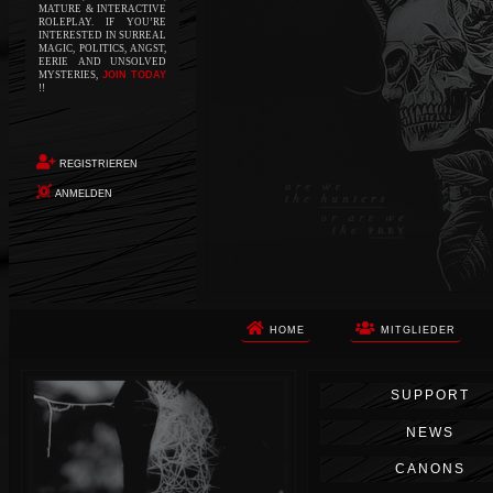
MATURE & INTERACTIVE
ROLEPLAY. IF YOU’RE
INTERESTED IN SURREAL
MAGIC, POLITICS, ANGST,
EERIE AND UNSOLVED
MYSTERIES,
JOIN TODAY
!!
REGISTRIEREN
ANMELDEN
HOME
MITGLIEDER
Die Apokalypse. Das ist das Wort,
SUPPORT
das Ihnen in den Sinn kommt, als
Sie auf dem Boden aufwachen, Ihr
NEWS
Körper schmerzt und Ihr Geist
wird von alptraumhaften
CANONS
Erinnerungen überflutet. Vor