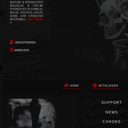
MATURE & INTERACTIVE
ROLEPLAY. IF YOU’RE
INTERESTED IN SURREAL
MAGIC, POLITICS, ANGST,
EERIE AND UNSOLVED
MYSTERIES,
JOIN TODAY
!!
REGISTRIEREN
ANMELDEN
HOME
MITGLIEDER
Die Apokalypse. Das ist das Wort,
SUPPORT
das Ihnen in den Sinn kommt, als
Sie auf dem Boden aufwachen, Ihr
NEWS
Körper schmerzt und Ihr Geist
wird von alptraumhaften
CANONS
Erinnerungen überflutet. Vor