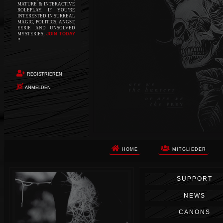
MATURE & INTERACTIVE
ROLEPLAY. IF YOU’RE
INTERESTED IN SURREAL
MAGIC, POLITICS, ANGST,
EERIE AND UNSOLVED
MYSTERIES,
JOIN TODAY
!!
REGISTRIEREN
ANMELDEN
HOME
MITGLIEDER
Die Apokalypse. Das ist das Wort,
SUPPORT
das Ihnen in den Sinn kommt, als
Sie auf dem Boden aufwachen, Ihr
NEWS
Körper schmerzt und Ihr Geist
wird von alptraumhaften
CANONS
Erinnerungen überflutet. Vor