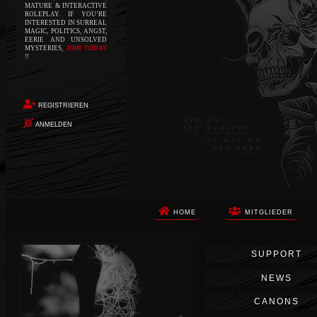
MATURE & INTERACTIVE
ROLEPLAY. IF YOU’RE
INTERESTED IN SURREAL
MAGIC, POLITICS, ANGST,
EERIE AND UNSOLVED
MYSTERIES,
JOIN TODAY
!!
REGISTRIEREN
ANMELDEN
HOME
MITGLIEDER
Die Apokalypse. Das ist das Wort,
SUPPORT
das Ihnen in den Sinn kommt, als
Sie auf dem Boden aufwachen, Ihr
NEWS
Körper schmerzt und Ihr Geist
wird von alptraumhaften
CANONS
Erinnerungen überflutet. Vor