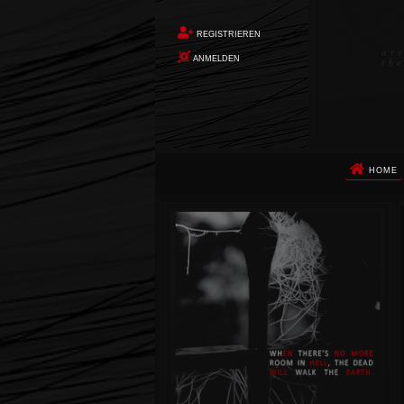
REGISTRIEREN
ANMELDEN
HOME
Die Apokalypse. Das ist das Wort,
das Ihnen in den Sinn kommt, als
Sie auf dem Boden aufwachen, Ihr
Körper schmerzt und Ihr Geist
wird von alptraumhaften
Erinnerungen überflutet. Vor
wenigen Augenblicken hatten Sie
noch ein ruhiges Leben geführt.
Dann begann die Erde unter Ihren
Füßen zu beben. Um Sie herum
stürzte alles ein. Die Berge
zerbrachen. Die Städte waren
nicht mehr. Die Ozeane