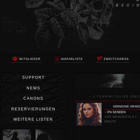
MITGLIEDER
AVATARLISTE
ZWEITCHARAS
SUPPORT
NEWS
» 1 TEAMMITGLIED ONL
CANONS
HERMIONE GRAN
RESERVIERUNGEN
»
PN SENDEN
VOR WENIGER ALS 1
WEITERE LISTEN
MINUTE