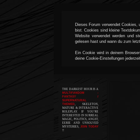
Dieses Forum verwendet Cookies, um
bist. Cookies sind kleine Textdoku
Website verwendet werden und ste
gelesen hast und wann du zum letzte
Ein Cookie wird in deinem Browser
deine Cookie-Einstellungen jederzei
THE DARKEST HOUR IS A
MULTIFANDOM -
FANTASY /
SUPERNATURAL
THEMED
, SKELETON,
MATURE & INTERACTIVE
ROLEPLAY. IF YOU’RE
INTERESTED IN SURREAL
MAGIC, POLITICS, ANGST,
EERIE AND UNSOLVED
MYSTERIES,
JOIN TODAY
!!