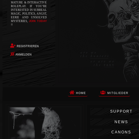
MATURE & INTERACTIVE
ROLEPLAY. IF YOU’RE
INTERESTED IN SURREAL
MAGIC, POLITICS, ANGST,
EERIE AND UNSOLVED
MYSTERIES,
JOIN TODAY
!!
REGISTRIEREN
ANMELDEN
HOME
MITGLIEDER
Die Apokalypse. Das ist das Wort,
SUPPORT
das Ihnen in den Sinn kommt, als
Sie auf dem Boden aufwachen, Ihr
NEWS
Körper schmerzt und Ihr Geist
wird von alptraumhaften
CANONS
Erinnerungen überflutet. Vor