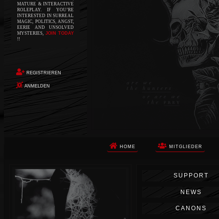
MATURE & INTERACTIVE
ROLEPLAY. IF YOU’RE
INTERESTED IN SURREAL
MAGIC, POLITICS, ANGST,
EERIE AND UNSOLVED
MYSTERIES,
JOIN TODAY
!!
REGISTRIEREN
ANMELDEN
HOME
MITGLIEDER
Die Apokalypse. Das ist das Wort,
SUPPORT
das Ihnen in den Sinn kommt, als
Sie auf dem Boden aufwachen, Ihr
NEWS
Körper schmerzt und Ihr Geist
wird von alptraumhaften
CANONS
Erinnerungen überflutet. Vor