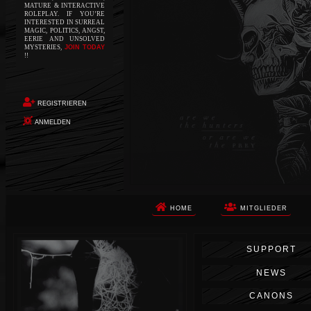
MATURE & INTERACTIVE
ROLEPLAY. IF YOU’RE
INTERESTED IN SURREAL
MAGIC, POLITICS, ANGST,
EERIE AND UNSOLVED
MYSTERIES,
JOIN TODAY
!!
REGISTRIEREN
ANMELDEN
HOME
MITGLIEDER
Die Apokalypse. Das ist das Wort,
SUPPORT
das Ihnen in den Sinn kommt, als
Sie auf dem Boden aufwachen, Ihr
NEWS
Körper schmerzt und Ihr Geist
wird von alptraumhaften
CANONS
Erinnerungen überflutet. Vor