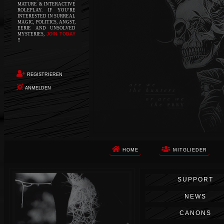
MATURE & INTERACTIVE
ROLEPLAY. IF YOU’RE
INTERESTED IN SURREAL
MAGIC, POLITICS, ANGST,
EERIE AND UNSOLVED
MYSTERIES,
JOIN TODAY
!!
REGISTRIEREN
ANMELDEN
HOME
MITGLIEDER
Die Apokalypse. Das ist das Wort,
SUPPORT
das Ihnen in den Sinn kommt, als
Sie auf dem Boden aufwachen, Ihr
NEWS
Körper schmerzt und Ihr Geist
wird von alptraumhaften
CANONS
Erinnerungen überflutet. Vor