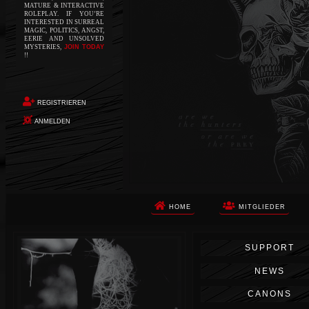
MATURE & INTERACTIVE
ROLEPLAY. IF YOU’RE
INTERESTED IN SURREAL
MAGIC, POLITICS, ANGST,
EERIE AND UNSOLVED
MYSTERIES,
JOIN TODAY
!!
REGISTRIEREN
ANMELDEN
HOME
MITGLIEDER
Die Apokalypse. Das ist das Wort,
SUPPORT
das Ihnen in den Sinn kommt, als
Sie auf dem Boden aufwachen, Ihr
NEWS
Körper schmerzt und Ihr Geist
wird von alptraumhaften
CANONS
Erinnerungen überflutet. Vor