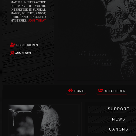
MATURE & INTERACTIVE
ROLEPLAY. IF YOU’RE
INTERESTED IN SURREAL
MAGIC, POLITICS, ANGST,
EERIE AND UNSOLVED
MYSTERIES,
JOIN TODAY
!!
REGISTRIEREN
ANMELDEN
HOME
MITGLIEDER
Die Apokalypse. Das ist das Wort,
SUPPORT
das Ihnen in den Sinn kommt, als
Sie auf dem Boden aufwachen, Ihr
NEWS
Körper schmerzt und Ihr Geist
wird von alptraumhaften
CANONS
Erinnerungen überflutet. Vor