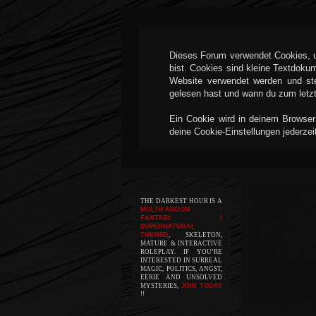
Dieses Forum verwendet Cookies, um
bist. Cookies sind kleine Textdoku
Website verwendet werden und ste
gelesen hast und wann du zum letzte
Ein Cookie wird in deinem Browser
deine Cookie-Einstellungen jederzei
THE DARKEST HOUR IS A
MULTIFANDOM -
FANTASY /
SUPERNATURAL
THEMED
, SKELETON,
MATURE & INTERACTIVE
ROLEPLAY. IF YOU’RE
INTERESTED IN SURREAL
MAGIC, POLITICS, ANGST,
EERIE AND UNSOLVED
MYSTERIES,
JOIN TODAY
!!