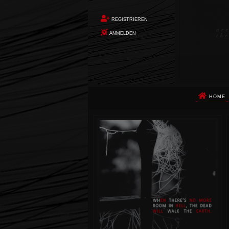
REGISTRIEREN
ANMELDEN
HOME
Die Apokalypse. Das ist das Wort,
das Ihnen in den Sinn kommt, als
Sie auf dem Boden aufwachen, Ihr
Körper schmerzt und Ihr Geist
wird von alptraumhaften
Erinnerungen überflutet. Vor
wenigen Augenblicken hatten Sie
noch ein ruhiges Leben geführt.
Dann begann die Erde unter Ihren
Füßen zu beben. Um Sie herum
stürzte alles ein. Die Berge
zerbrachen. Die Städte waren
nicht mehr. Die Ozeane