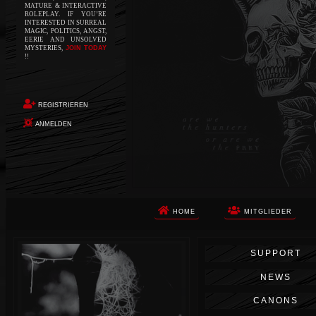
MATURE & INTERACTIVE
ROLEPLAY. IF YOU’RE
INTERESTED IN SURREAL
MAGIC, POLITICS, ANGST,
EERIE AND UNSOLVED
MYSTERIES,
JOIN TODAY
!!
REGISTRIEREN
ANMELDEN
HOME
MITGLIEDER
Die Apokalypse. Das ist das Wort,
SUPPORT
das Ihnen in den Sinn kommt, als
Sie auf dem Boden aufwachen, Ihr
NEWS
Körper schmerzt und Ihr Geist
wird von alptraumhaften
CANONS
Erinnerungen überflutet. Vor