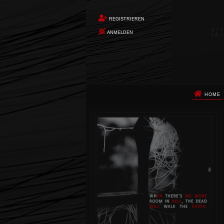
REGISTRIEREN
ANMELDEN
HOME
Die Apokalypse. Das ist das Wort,
das Ihnen in den Sinn kommt, als
Sie auf dem Boden aufwachen, Ihr
Körper schmerzt und Ihr Geist
wird von alptraumhaften
Erinnerungen überflutet. Vor
wenigen Augenblicken hatten Sie
noch ein ruhiges Leben geführt.
Dann begann die Erde unter Ihren
Füßen zu beben. Um Sie herum
stürzte alles ein. Die Berge
zerbrachen. Die Städte waren
nicht mehr. Die Ozeane