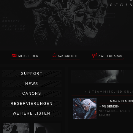
MITGLIEDER
AVATARLISTE
ZWEITCHARAS
SUPPORT
NEWS
» 1 TEAMMITGLIED ONL
CANONS
MANON BLACKB
RESERVIERUNGEN
»
PN SENDEN
VOR WENIGER ALS 1
WEITERE LISTEN
MINUTE