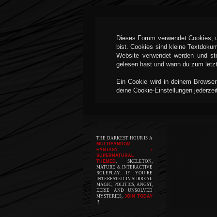
Dieses Forum verwendet Cookies, um
bist. Cookies sind kleine Textdoku
Website verwendet werden und ste
gelesen hast und wann du zum letzte
Ein Cookie wird in deinem Browser
deine Cookie-Einstellungen jederzei
THE DARKEST HOUR IS A
MULTIFANDOM -
FANTASY /
SUPERNATURAL
THEMED
, SKELETON,
MATURE & INTERACTIVE
ROLEPLAY. IF YOU’RE
INTERESTED IN SURREAL
MAGIC, POLITICS, ANGST,
EERIE AND UNSOLVED
MYSTERIES,
JOIN TODAY
!!