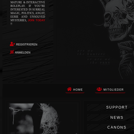
MATURE & INTERACTIVE
ROLEPLAY. IF YOU’RE
INTERESTED IN SURREAL
MAGIC, POLITICS, ANGST,
EERIE AND UNSOLVED
MYSTERIES,
JOIN TODAY
!!
REGISTRIEREN
ANMELDEN
HOME
MITGLIEDER
Die Apokalypse. Das ist das Wort,
SUPPORT
das Ihnen in den Sinn kommt, als
Sie auf dem Boden aufwachen, Ihr
NEWS
Körper schmerzt und Ihr Geist
wird von alptraumhaften
CANONS
Erinnerungen überflutet. Vor