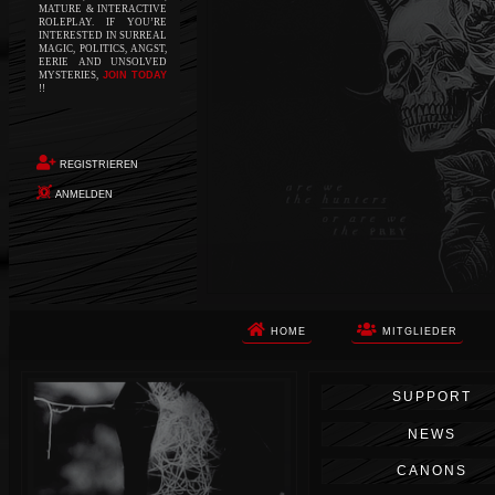
MATURE & INTERACTIVE
ROLEPLAY. IF YOU’RE
INTERESTED IN SURREAL
MAGIC, POLITICS, ANGST,
EERIE AND UNSOLVED
MYSTERIES,
JOIN TODAY
!!
REGISTRIEREN
ANMELDEN
HOME
MITGLIEDER
Die Apokalypse. Das ist das Wort,
SUPPORT
das Ihnen in den Sinn kommt, als
Sie auf dem Boden aufwachen, Ihr
NEWS
Körper schmerzt und Ihr Geist
wird von alptraumhaften
CANONS
Erinnerungen überflutet. Vor