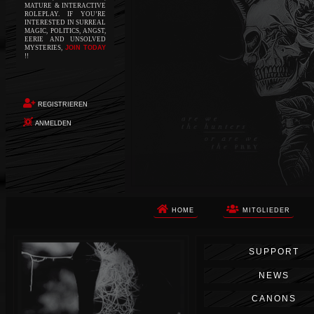
MATURE & INTERACTIVE
ROLEPLAY. IF YOU’RE
INTERESTED IN SURREAL
MAGIC, POLITICS, ANGST,
EERIE AND UNSOLVED
MYSTERIES,
JOIN TODAY
!!
REGISTRIEREN
ANMELDEN
HOME
MITGLIEDER
Die Apokalypse. Das ist das Wort,
SUPPORT
das Ihnen in den Sinn kommt, als
Sie auf dem Boden aufwachen, Ihr
NEWS
Körper schmerzt und Ihr Geist
wird von alptraumhaften
CANONS
Erinnerungen überflutet. Vor