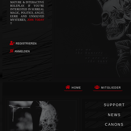
MATURE & INTERACTIVE
ROLEPLAY. IF YOU’RE
INTERESTED IN SURREAL
MAGIC, POLITICS, ANGST,
EERIE AND UNSOLVED
MYSTERIES,
JOIN TODAY
!!
REGISTRIEREN
ANMELDEN
HOME
MITGLIEDER
Die Apokalypse. Das ist das Wort,
SUPPORT
das Ihnen in den Sinn kommt, als
Sie auf dem Boden aufwachen, Ihr
NEWS
Körper schmerzt und Ihr Geist
wird von alptraumhaften
CANONS
Erinnerungen überflutet. Vor