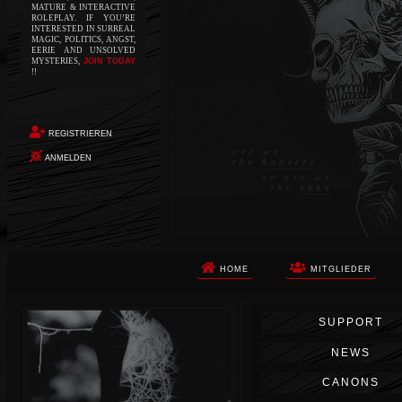
MATURE & INTERACTIVE
ROLEPLAY. IF YOU’RE
INTERESTED IN SURREAL
MAGIC, POLITICS, ANGST,
EERIE AND UNSOLVED
MYSTERIES,
JOIN TODAY
!!
REGISTRIEREN
ANMELDEN
HOME
MITGLIEDER
Die Apokalypse. Das ist das Wort,
SUPPORT
das Ihnen in den Sinn kommt, als
Sie auf dem Boden aufwachen, Ihr
NEWS
Körper schmerzt und Ihr Geist
wird von alptraumhaften
CANONS
Erinnerungen überflutet. Vor