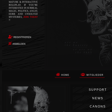
MATURE & INTERACTIVE
ROLEPLAY. IF YOU’RE
INTERESTED IN SURREAL
MAGIC, POLITICS, ANGST,
EERIE AND UNSOLVED
MYSTERIES,
JOIN TODAY
!!
REGISTRIEREN
ANMELDEN
HOME
MITGLIEDER
Die Apokalypse. Das ist das Wort,
SUPPORT
das Ihnen in den Sinn kommt, als
Sie auf dem Boden aufwachen, Ihr
NEWS
Körper schmerzt und Ihr Geist
wird von alptraumhaften
CANONS
Erinnerungen überflutet. Vor