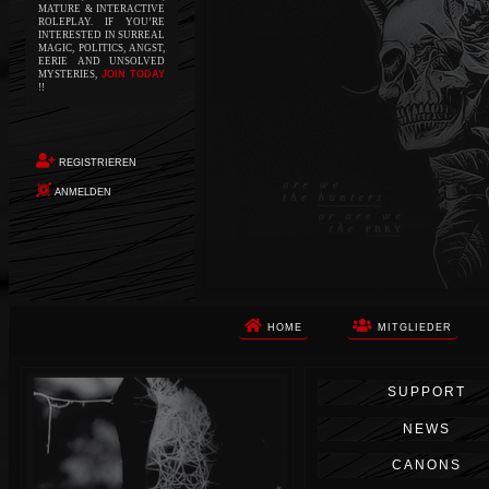
MATURE & INTERACTIVE
ROLEPLAY. IF YOU’RE
INTERESTED IN SURREAL
MAGIC, POLITICS, ANGST,
EERIE AND UNSOLVED
MYSTERIES,
JOIN TODAY
!!
REGISTRIEREN
ANMELDEN
HOME
MITGLIEDER
Die Apokalypse. Das ist das Wort,
SUPPORT
das Ihnen in den Sinn kommt, als
Sie auf dem Boden aufwachen, Ihr
NEWS
Körper schmerzt und Ihr Geist
wird von alptraumhaften
CANONS
Erinnerungen überflutet. Vor