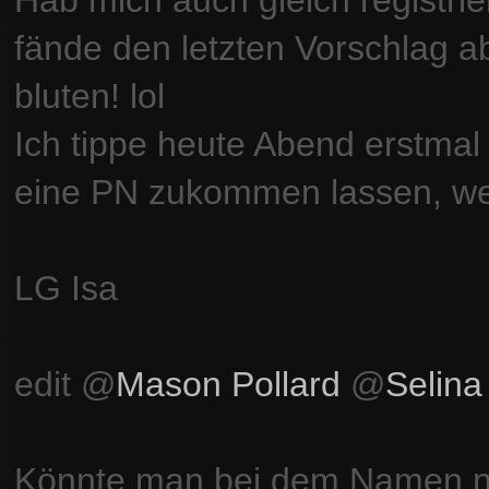
Hab mich auch gleich registri
fände den letzten Vorschlag a
bluten! lol
Ich tippe heute Abend erstmal
eine PN zukommen lassen, we
LG Isa
edit @
Mason Pollard
@
Selina
Könnte man bei dem Namen n