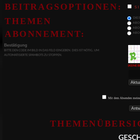
BEITRAGSOPTIONEN:
S
DIES
THEMEN
ABON
ABON
ABONNEMENT:
ABON
Bestätigung
BITTE DEN CODE IM BILD IN DAS FELD EINGEBEN. DIES IST NÖTIG, UM
AUTOMATISIERTE SPAMBOTS ZU STOPPEN.
(KEINE 
Mit dem Absenden meines
THEMENÜBERSIC
GESCH