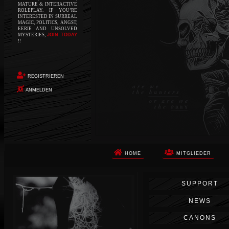
MATURE & INTERACTIVE
ROLEPLAY. IF YOU’RE
INTERESTED IN SURREAL
MAGIC, POLITICS, ANGST,
EERIE AND UNSOLVED
MYSTERIES,
JOIN TODAY
!!
REGISTRIEREN
ANMELDEN
HOME
MITGLIEDER
Die Apokalypse. Das ist das Wort,
SUPPORT
das Ihnen in den Sinn kommt, als
Sie auf dem Boden aufwachen, Ihr
NEWS
Körper schmerzt und Ihr Geist
wird von alptraumhaften
CANONS
Erinnerungen überflutet. Vor