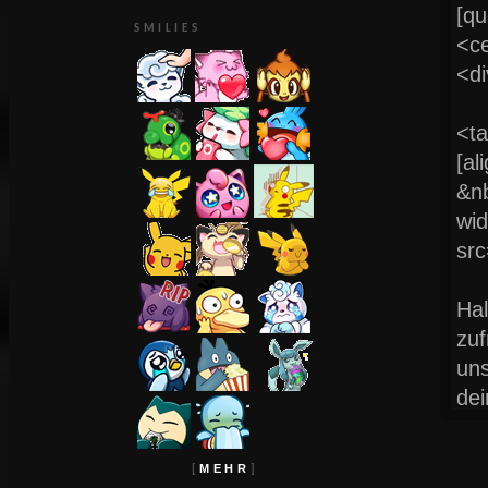
SMILIES
MEHR
[
]