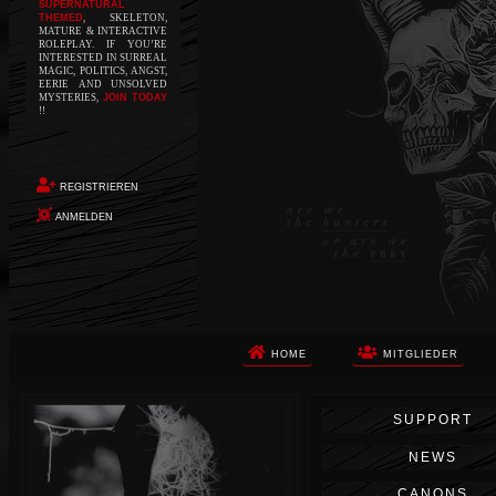
SUPERNATURAL
THEMED
, SKELETON,
MATURE & INTERACTIVE
ROLEPLAY. IF YOU’RE
INTERESTED IN SURREAL
MAGIC, POLITICS, ANGST,
EERIE AND UNSOLVED
MYSTERIES,
JOIN TODAY
!!
REGISTRIEREN
ANMELDEN
HOME
MITGLIEDER
Die Apokalypse. Das ist das Wort,
SUPPORT
das Ihnen in den Sinn kommt, als
Sie auf dem Boden aufwachen, Ihr
NEWS
Körper schmerzt und Ihr Geist
wird von alptraumhaften
CANONS