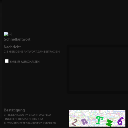
Schnellantwort
Nachricht
GIB HIER DEINE ANTWORT ZUM BEITRAG EIN.
SMILIES AUSSCHALTEN
Bestätigung
BITTE DEN CODE IM BILD IN DAS FELD
EINGEBEN. DIES IST NÖTIG, UM
AUTOMATISIERTE SPAMBOTS ZU STOPPEN.