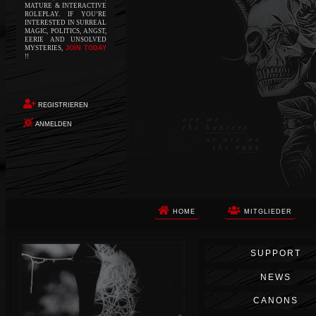
MATURE & INTERACTIVE
ROLEPLAY. IF YOU’RE
INTERESTED IN SURREAL
MAGIC, POLITICS, ANGST,
EERIE AND UNSOLVED
MYSTERIES,
JOIN TODAY
!!
REGISTRIEREN
ANMELDEN
HOME
MITGLIEDER
Die Apokalypse. Das ist das Wort,
SUPPORT
das Ihnen in den Sinn kommt, als
Sie auf dem Boden aufwachen, Ihr
NEWS
Körper schmerzt und Ihr Geist
wird von alptraumhaften
CANONS
Erinnerungen überflutet. Vor