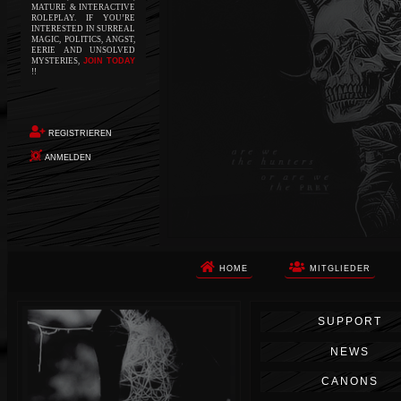
MATURE & INTERACTIVE
ROLEPLAY. IF YOU’RE
INTERESTED IN SURREAL
MAGIC, POLITICS, ANGST,
EERIE AND UNSOLVED
MYSTERIES,
JOIN TODAY
!!
REGISTRIEREN
ANMELDEN
HOME
MITGLIEDER
Die Apokalypse. Das ist das Wort,
SUPPORT
das Ihnen in den Sinn kommt, als
Sie auf dem Boden aufwachen, Ihr
NEWS
Körper schmerzt und Ihr Geist
wird von alptraumhaften
CANONS
Erinnerungen überflutet. Vor