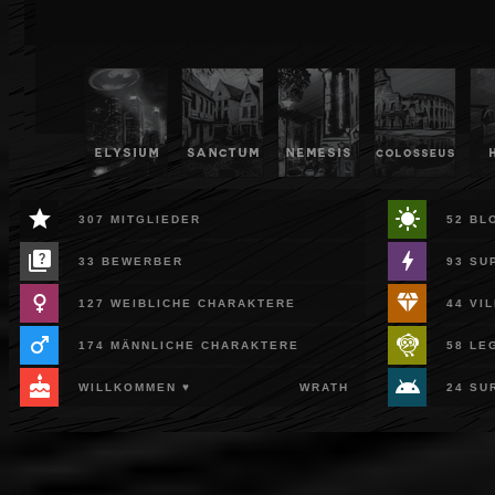
42
42
44
49
ELYSIUM
SANCTUM
NEMESIS
COLOSSEUS
***
***
***
***
star
sunny
307 MITGLIEDER
52 BL
quiz
bolt
33 BEWERBER
93 SU
female
diamond
127 WEIBLICHE CHARAKTERE
44 VI
male
flutter_dash
174 MÄNNLICHE CHARAKTERE
58 LE
cake
android
WILLKOMMEN ♥
WRATH
24 SU