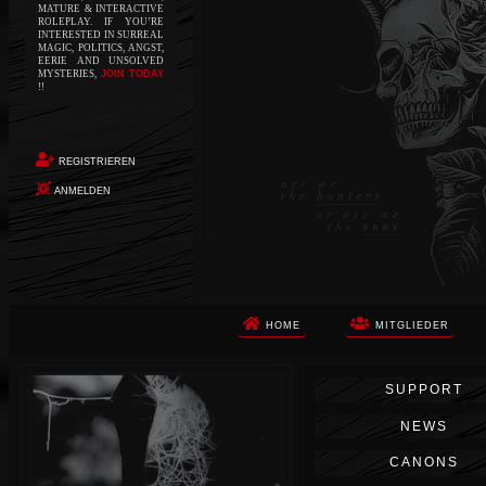
MATURE & INTERACTIVE
ROLEPLAY. IF YOU’RE
INTERESTED IN SURREAL
MAGIC, POLITICS, ANGST,
EERIE AND UNSOLVED
MYSTERIES,
JOIN TODAY
!!
REGISTRIEREN
ANMELDEN
HOME
MITGLIEDER
Die Apokalypse. Das ist das Wort,
SUPPORT
das Ihnen in den Sinn kommt, als
Sie auf dem Boden aufwachen, Ihr
NEWS
Körper schmerzt und Ihr Geist
wird von alptraumhaften
CANONS
Erinnerungen überflutet. Vor