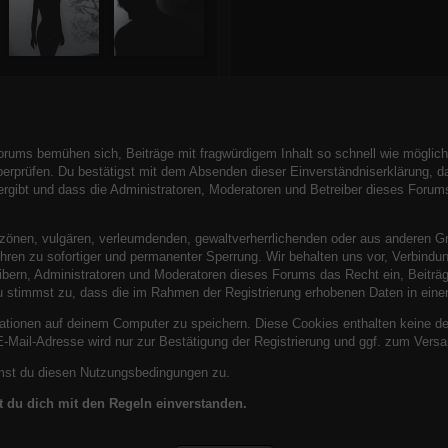
rums bemühen sich, Beiträge mit fragwürdigem Inhalt so schnell wie möglich
überprüfen. Du bestätigst mit dem Absenden dieser Einverständniserklärung, da
ibt und dass die Administratoren, Moderatoren und Betreiber dieses Forums n
bszönen, vulgären, verleumdenden, gewaltverherrlichenden oder aus anderen G
hren zu sofortiger und permanenter Sperrung. Wir behalten uns vor, Verbindun
bern, Administratoren und Moderatoren dieses Forums das Recht ein, Beitr
Du stimmst zu, dass die im Rahmen der Registrierung erhobenen Daten in eine
tionen auf deinem Computer zu speichern. Diese Cookies enthalten keine d
E-Mail-Adresse wird nur zur Bestätigung der Registrierung und ggf. zum Ver
mmst du diesen Nutzungsbedingungen zu.
st du dich mit den Regeln einverstanden.