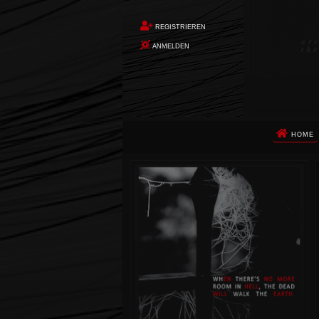
REGISTRIEREN
ANMELDEN
HOME
Die Apokalypse. Das ist das Wort,
das Ihnen in den Sinn kommt, als
Sie auf dem Boden aufwachen, Ihr
Körper schmerzt und Ihr Geist
wird von alptraumhaften
Erinnerungen überflutet. Vor
wenigen Augenblicken hatten Sie
noch ein ruhiges Leben geführt.
Dann begann die Erde unter Ihren
Füßen zu beben. Um Sie herum
stürzte alles ein. Die Berge
zerbrachen. Die Städte waren
nicht mehr. Die Ozeane