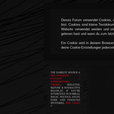
Dieses Forum verwendet Cookies, um
bist. Cookies sind kleine Textdoku
Website verwendet werden und ste
gelesen hast und wann du zum letzte
Ein Cookie wird in deinem Browser
deine Cookie-Einstellungen jederzei
THE DARKEST HOUR IS A
MULTIFANDOM -
FANTASY /
SUPERNATURAL
THEMED
, SKELETON,
MATURE & INTERACTIVE
ROLEPLAY. IF YOU’RE
INTERESTED IN SURREAL
MAGIC, POLITICS, ANGST,
EERIE AND UNSOLVED
MYSTERIES,
JOIN TODAY
!!