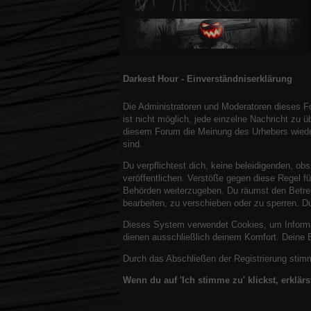
verschlangen alles. Tausende von
Menschen starben in weniger als
60 Sekunden. Dann wurde es
stockfinster. Aber jetzt sind Sie
hier und leben. Aber definitiv
nicht dort, wo Sie kurz zuvor
waren. Oder vielleicht hat die
Darkest Hour - Einverständniserklärung
Umgebung so viel von diesem
schrecklichen Zorn abbekommen,
dass sie sich nicht mehr ähnelt?
Die Administratoren und Moderatoren dieses Fo
Ein Blitz am Himmel lässt Sie den
ist nicht möglich, jede einzelne Nachricht zu 
Kopf heben und Ihnen wird klar,
diesem Forum die Meinung des Urhebers wiederg
dass Ihre Reise noch lange nicht
sind.
zu Ende ist.
Du verpflichtest dich, keine beleidigenden, o
veröffentlichen. Verstöße gegen diese Regel fü
Behörden weiterzugeben. Du räumst den Betrei
bearbeiten, zu verschieben oder zu sperren. 
Dieses System verwendet Cookies, um Informa
dienen ausschließlich deinem Komfort. Deine 
Durch das Abschließen der Registrierung sti
Wenn du auf 'Ich stimme zu' klickst, erklär