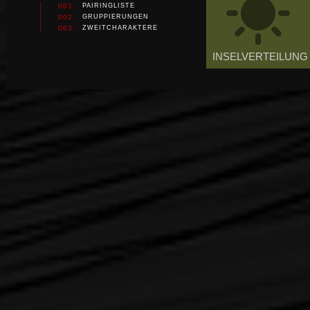
sunny
sunny
PAIRINGLISTE
001.
GRUPPIERUNGEN
002.
ZWEITCHARAKTERE
003.
INSELVERTEILUNG