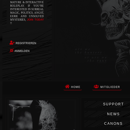
MATURE & INTERACTIVE
ROLEPLAY. IF YOU’RE
INTERESTED IN SURREAL
MAGIC, POLITICS, ANGST,
EERIE AND UNSOLVED
MYSTERIES,
JOIN TODAY
!!
REGISTRIEREN
ANMELDEN
HOME
MITGLIEDER
Die Apokalypse. Das ist das Wort,
SUPPORT
das Ihnen in den Sinn kommt, als
Sie auf dem Boden aufwachen, Ihr
NEWS
Körper schmerzt und Ihr Geist
wird von alptraumhaften
CANONS
Erinnerungen überflutet. Vor