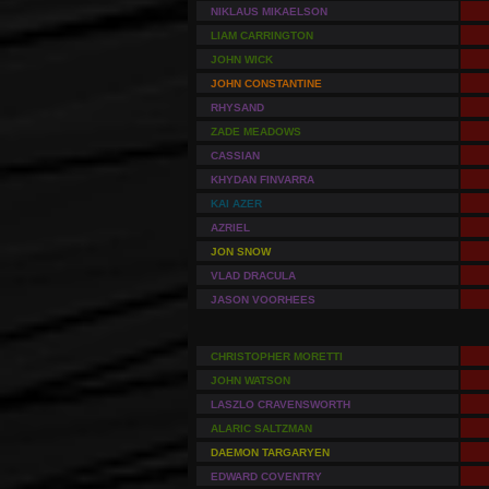
NIKLAUS MIKAELSON
LIAM CARRINGTON
JOHN WICK
JOHN CONSTANTINE
RHYSAND
ZADE MEADOWS
CASSIAN
KHYDAN FINVARRA
KAI AZER
AZRIEL
JON SNOW
VLAD DRACULA
JASON VOORHEES
CHRISTOPHER MORETTI
JOHN WATSON
LASZLO CRAVENSWORTH
ALARIC SALTZMAN
DAEMON TARGARYEN
EDWARD COVENTRY