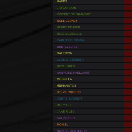
HADES
JIM GORDON
VINCENT DE GRAMONT
AXEL CLUNEY
HENRY DEAVER
RICK O'CONNELL
CARLOS OLIVEIRA
BEETLEJUICE
BALERION
LEON S. KENNEDY
NICK JONES
AMBROSE SPELLMAN
GODZILLA
HEPHAISTOS
STEVE ROGERS
CURTIS EVERETT
BILLY LEE
JAKE RILEY
KAI PARKER
MON-EL
NOAH BLACKTHORN