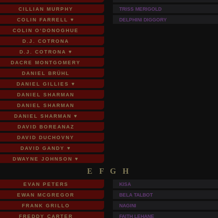
CILLIAN MURPHY
TRISS MERIGOLD
COLIN FARRELL ♥
DELPHINI DIGGORY
COLIN O‘DONOGHUE
D.J. COTRONA
D.J. COTRONA ♥
DACRE MONTGOMERY
DANIEL BRÜHL
DANIEL GILLIES ♥
DANIEL SHARMAN
DANIEL SHARMAN
DANIEL SHARMAN ♥
DAVID BOREANAZ
DAVID DUCHOVNY
DAVID GANDY ♥
DWAYNE JOHNSON ♥
E F G H
EVAN PETERS
KISA
EWAN MCGREGOR
BELA TALBOT
FRANK GRILLO
NAGINI
FREDDY CARTER
FAITH LEHANE