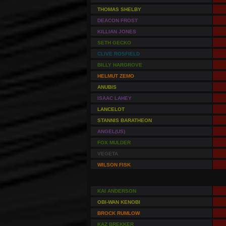
THOMAS SHELBY
DEACON FROST
KILLIAN JONES
SETH GECKO
CLIVE ROSFIELD
BILLY HARGROVE
HELMUT ZEMO
ANUBIS
ISAAC LAHEY
LANCELOT
STANNIS BARATHEON
ANGEL(US)
FOX MULDER
VEGETA
WILSON FISK
KAI ANDERSON
OBI-WAN KENOBI
BROCK RUMLOW
KAZ BREKKER