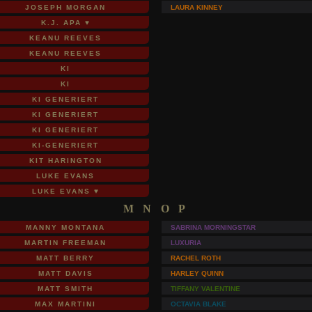
JOSEPH MORGAN
LAURA KINNEY
K.J. APA ♥
KEANU REEVES
KEANU REEVES
KI
KI
KI GENERIERT
KI GENERIERT
KI GENERIERT
KI-GENERIERT
KIT HARINGTON
LUKE EVANS
LUKE EVANS ♥
M N O P
MANNY MONTANA
SABRINA MORNINGSTAR
MARTIN FREEMAN
LUXURIA
MATT BERRY
RACHEL ROTH
MATT DAVIS
HARLEY QUINN
MATT SMITH
TIFFANY VALENTINE
MAX MARTINI
OCTAVIA BLAKE