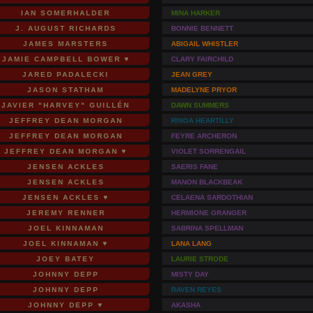
IAN SOMERHALDER
MINA HARKER
J. AUGUST RICHARDS
BONNIE BENNETT
JAMES MARSTERS
ABIGAIL WHISTLER
JAMIE CAMPBELL BOWER ♥
CLARY FAIRCHILD
JARED PADALECKI
JEAN GREY
JASON STATHAM
MADELYNE PRYOR
JAVIER "HARVEY" GUILLÉN
DAWN SUMMERS
JEFFREY DEAN MORGAN
RINOA HEARTILLY
JEFFREY DEAN MORGAN
FEYRE ARCHERON
JEFFREY DEAN MORGAN ♥
VIOLET SORRENGAIL
JENSEN ACKLES
SAERIS FANE
JENSEN ACKLES
MANON BLACKBEAK
JENSEN ACKLES ♥
CELAENA SARDOTHIAN
JEREMY RENNER
HERMIONE GRANGER
JOEL KINNAMAN
SABRINA SPELLMAN
JOEL KINNAMAN ♥
LANA LANG
JOEY BATEY
LAURIE STRODE
JOHNNY DEPP
MISTY DAY
JOHNNY DEPP
RAVEN REYES
JOHNNY DEPP ♥
AKASHA