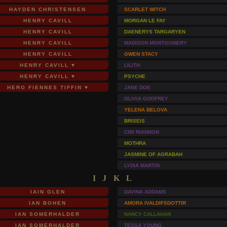
HAYDEN CHRISTENSEN
SCARLET WITCH
HENRY CAVILL
MORGAN LE FAY
HENRY CAVILL
DAENERYS TARGARYEN
HENRY CAVILL
MADISON MONTGOMERY
HENRY CAVILL
GWEN STACY
HENRY CAVILL ♥
LILITH
HENRY CAVILL ♥
PSYCHE
HERO FIENNES TIFFIN ♥
JANE DOE
OLIVIA GODFREY
YELENA BELOVA
BRISEIS
CIRI RIANNON
MOTHRA
JASMINE OF AGRABAH
LYDIA MARTIN
I J K L
IAIN GLEN
DAVINA ADDAMS
IAN BOHEN
AMORA IVALDIFSDOTTIR
IAN SOMERHALDER
NANCY CALLAHAN
IAN SOMERHALDER
TESSA YOUNG