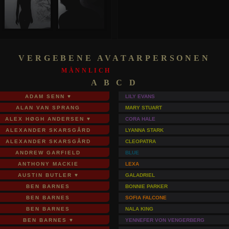
VERGEBENE AVATARPERSONEN
MÄNNLICH
A B C D
ADAM SENN ♥
LILY EVANS
ALAN VAN SPRANG
MARY STUART
ALEX HØGH ANDERSEN ♥
CORA HALE
ALEXANDER SKARSGÅRD
LYANNA STARK
ALEXANDER SKARSGÅRD
CLEOPATRA
ANDREW GARFIELD
BLUE
ANTHONY MACKIE
LEXA
AUSTIN BUTLER ♥
GALADRIEL
BEN BARNES
BONNIE PARKER
BEN BARNES
SOFIA FALCONE
BEN BARNES
NALA KING
BEN BARNES ♥
YENNEFER VON VENGERBERG