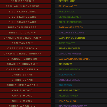
BEN BARNES ♥
PERSEPHONE
BENJAMIN MCKENZIE
FELICIA HARDY
BILL SKARSGARD
HOLLY VIOLA
BILL SKARSGARD
CLARE BLEECKER
BILL SKARSGARD
ARIELLE SUMMERS
BRENDAN FRASER
SATANA HELLSTROM
BRETT DALTON ♥
MALLORY ST. CLAIRE
CAMERON MONAGHAN ♥
CATARINA DE LURTON
CAN YAMAN ♥
JUDE DUARTE
CASEY DEIDRICK ♥
ARWEN UNDOMIEL
CHAD MICHAEL MURRAY
CAROLINE FORBES
CHANCE PERDOMO
CASSANDRA SANDSMARK
CHARLIE HUNNAM ♥
APHRODITE
CHARLIE VICKERS ♥
BROOKE MADDOX
CHRIS EVANS
JILL WARRICK
CHRIS EVANS
CORDELIA CHASE
CHRIS HEMSWORTH
ADA WONG
CHRIS WOOD
HELENA OF TROY
CHRIS WOOD
ALLISON ARGENT
CHRIS WOOD
TALIA AL GHUL
CHRIS WOOD ♥ ★
PEYTON MONTGOMERY