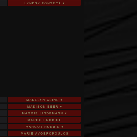
LYNDSY FONSECA ♥
MADELYN CLINE ♥
MADISON BEER ♥
MAGGIE LINDEMANN ♥
MARGOT ROBBIE
MARGOT ROBBIE ♥
MARIE AVGEROPOULOS