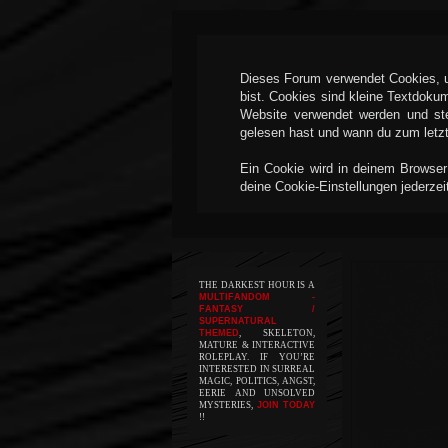
Dieses Forum verwendet Cookies, um
bist. Cookies sind kleine Textdoku
Website verwendet werden und ste
gelesen hast und wann du zum letzte
Ein Cookie wird in deinem Browser
deine Cookie-Einstellungen jederzei
THE DARKEST HOUR IS A
MULTIFANDOM -
FANTASY /
SUPERNATURAL
THEMED
, SKELETON,
MATURE & INTERACTIVE
ROLEPLAY. IF YOU’RE
INTERESTED IN SURREAL
MAGIC, POLITICS, ANGST,
EERIE AND UNSOLVED
MYSTERIES,
JOIN TODAY
!!