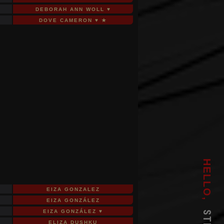
DEBORAH ANN WOLL ♥
DOVE CAMERON ♥ ★
HELLO,
EIZA GONZALEZ
EIZA GONZÁLEZ
EIZA GONZÁLEZ ♥
ELIZA DUSHKU