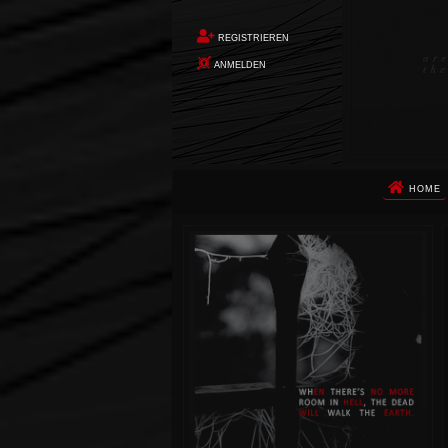
REGISTRIEREN
ANMELDEN
HOME
Die Apokalypse. Das ist das Wort,
das Ihnen in den Sinn kommt, als
Sie auf dem Boden aufwachen, Ihr
Körper schmerzt und Ihr Geist
wird von alptraumhaften
Erinnerungen überflutet. Vor
wenigen Augenblicken hatten Sie
noch ein ruhiges Leben geführt.
Dann begann die Erde unter Ihren
Füßen zu beben. Um Sie herum
stürzte alles ein. Die Berge
zerbrachen. Die Städte waren
nicht mehr. Die Ozeane