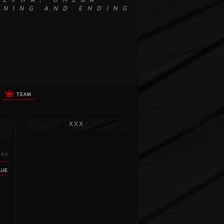
TEAM
XXX
INE
LUE