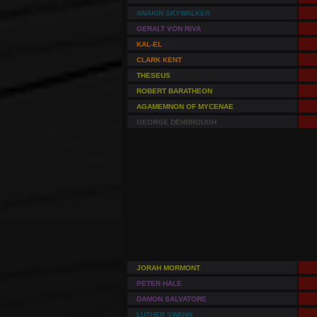
ANAKIN SKYWALKER
GERALT VON RIVA
KAL-EL
CLARK KENT
THESEUS
ROBERT BARATHEON
AGAMEMNON OF MYCENAE
GEORGE DENBROUGH
JORAH MORMONT
PETER HALE
DAMON SALVATORE
LUTHER SWANN