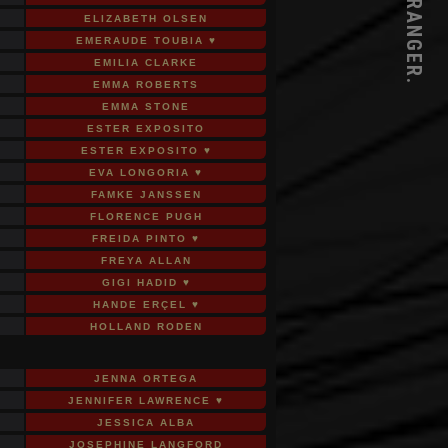
STRANGER.
ELIZABETH OLSEN
EMERAUDE TOUBIA ♥
EMILIA CLARKE
EMMA ROBERTS
EMMA STONE
ESTER EXPOSITO
ESTER EXPOSITO ♥
EVA LONGORIA ♥
FAMKE JANSSEN
FLORENCE PUGH
FREIDA PINTO ♥
FREYA ALLAN
GIGI HADID ♥
HANDE ERÇEL ♥
HOLLAND RODEN
JENNA ORTEGA
JENNIFER LAWRENCE ♥
JESSICA ALBA
JOSEPHINE LANGFORD