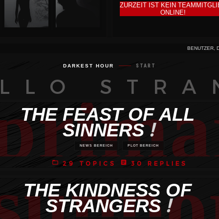
ZURZEIT IST KEIN TEAMMITGLI
ONLINE!
BENUTZER, 
DARKEST HOUR
START
LLO STRA
prima
THE FEAST OF ALL
!
SINNERS
NEWS BEREICH
PLOT BEREICH
folder_open
article
29 TOPICS
30 REPLIES
suppo
THE KINDNESS OF
!
STRANGERS