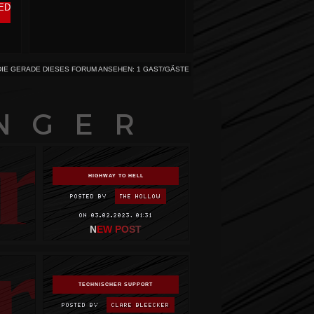
ED
DIE GERADE DIESES FORUM ANSEHEN: 1 GAST/GÄSTE
NGER
ry
HIGHWAY TO HELL
POSTED BY
THE HOLLOW
ON 03.02.2023, 01:31
rt
TECHNISCHER SUPPORT
POSTED BY
CLARE BLEECKER