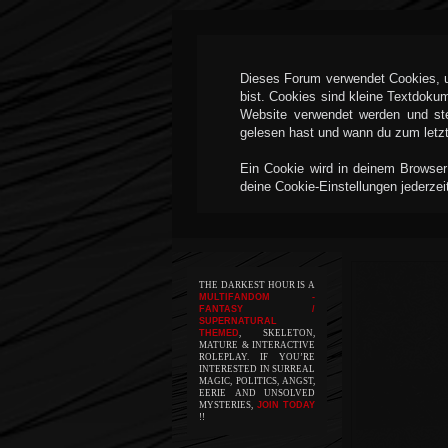
Dieses Forum verwendet Cookies, um
bist. Cookies sind kleine Textdoku
Website verwendet werden und ste
gelesen hast und wann du zum letzte
Ein Cookie wird in deinem Browser
deine Cookie-Einstellungen jederzei
THE DARKEST HOUR IS A
MULTIFANDOM -
FANTASY /
SUPERNATURAL
THEMED
, SKELETON,
MATURE & INTERACTIVE
ROLEPLAY. IF YOU’RE
INTERESTED IN SURREAL
MAGIC, POLITICS, ANGST,
EERIE AND UNSOLVED
MYSTERIES,
JOIN TODAY
!!