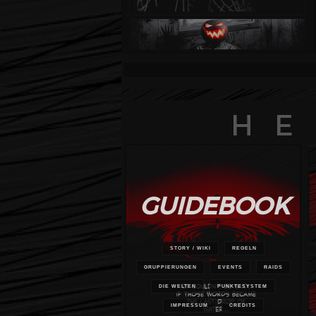
verschlangen alles. Tausende von
Menschen starben in weniger als
60 Sekunden. Dann wurde es
stockfinster. Aber jetzt sind Sie
hier und leben. Aber definitiv
nicht dort, wo Sie kurz zuvor
waren. Oder vielleicht hat die
Umgebung so viel von diesem
schrecklichen Zorn abbekommen,
dass sie sich nicht mehr ähnelt?
HE
Ein Blitz am Himmel lässt Sie den
Kopf heben und Ihnen wird klar,
dass Ihre Reise noch lange nicht
zu Ende ist.
GUIDEBOOK
STORY / WIKI
REGELN
GRUPPIERUNGEN
EVENTS
RAIDS
DIE WELTEN
PUNKTESYSTEM
IMPRESSUM
CREDITS