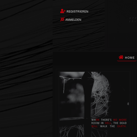
REGISTRIEREN
ANMELDEN
HOME
Die Apokalypse. Das ist das Wort,
das Ihnen in den Sinn kommt, als
Sie auf dem Boden aufwachen, Ihr
Körper schmerzt und Ihr Geist
wird von alptraumhaften
Erinnerungen überflutet. Vor
wenigen Augenblicken hatten Sie
noch ein ruhiges Leben geführt.
Dann begann die Erde unter Ihren
Füßen zu beben. Um Sie herum
stürzte alles ein. Die Berge
zerbrachen. Die Städte waren
nicht mehr. Die Ozeane