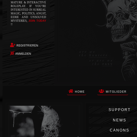
MATURE & INTERACTIVE
ROLEPLAY. IF YOU’RE
INTERESTED IN SURREAL
MAGIC, POLITICS, ANGST,
EERIE AND UNSOLVED
MYSTERIES,
JOIN TODAY
!!
REGISTRIEREN
ANMELDEN
HOME
MITGLIEDER
Die Apokalypse. Das ist das Wort,
SUPPORT
das Ihnen in den Sinn kommt, als
Sie auf dem Boden aufwachen, Ihr
NEWS
Körper schmerzt und Ihr Geist
wird von alptraumhaften
CANONS
Erinnerungen überflutet. Vor