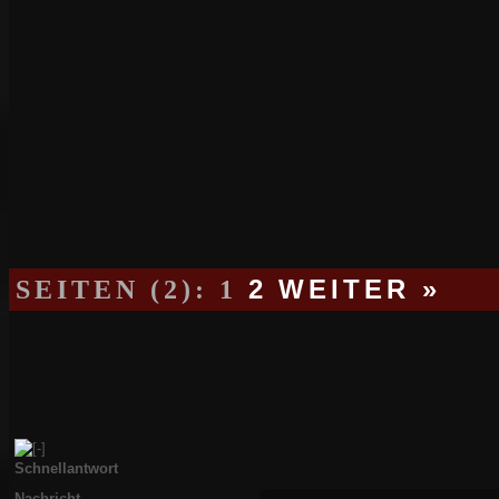
SEITEN (2):
1
2
WEITER »
Schnellantwort
Nachricht