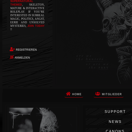
SUPERNATURAL
THEMED
, SKELETON,
MATURE & INTERACTIVE
ROLEPLAY. IF YOU’RE
INTERESTED IN SURREAL
MAGIC, POLITICS, ANGST,
EERIE AND UNSOLVED
MYSTERIES,
JOIN TODAY
!!
REGISTRIEREN
ANMELDEN
HOME
MITGLIEDER
Die Apokalypse. Das ist das Wort,
SUPPORT
das Ihnen in den Sinn kommt, als
Sie auf dem Boden aufwachen, Ihr
NEWS
Körper schmerzt und Ihr Geist
wird von alptraumhaften
CANONS