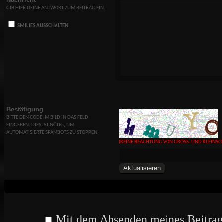
GIB HIER DEINE ANTWORT ZUM BEITRAG EIN.
SMILIES AUSSCHALTEN
Bestätigung
BITTE DEN CODE IM BILD IN DAS FELD
EINGEBEN. DIES IST NÖTIG, UM
AUTOMATISIERTE SPAMBOTS ZU STOPPEN.
(KEINE BEACHTUNG VON GROSS- UND KLEINSC
Mit dem Absenden meines Beitrag