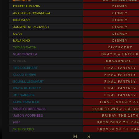
DIMITRI SUDAYEV
DISNEY
ANASTASIA ROMANOWA
DISNEY
DSCHAFAR
DISNEY
JASMINE OF AGRABAH
DISNEY
SCAR
DISNEY
NALA KING
DISNEY
TOBIAS EATON
DIVERGENT
VLAD DRACULA
DRACULA UNTOLD
VEGETA
DRAGONBALL
TIFA LOCKHART
FINAL FANTASY
CLOUD STRIFE
FINAL FANTASY
SQUALL LEONHART
FINAL FANTASY
RINOA HEARTILLY
FINAL FANTASY
JILL WARRICK
FINAL FANTASY
CLIVE ROSFIELD
FINAL FANTASY XV
VIOLET SORRENGAIL
FOURTH WING, EMPY
JASON VOORHEES
FRIDAY THE 13TH
KISA
FROM DUSK TIL DA
SETH GECKO
FROM DUSK TIL DA
M - S