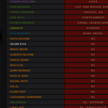
SABRINA SPELLMAN
CAOS
ZADE MEADOWS
CAT AND MOUSE DU
TIFFANY VALENTINE
CHUCKY, AU
JAKE RILEY
CONTAINMENT
KATHRYN MERTEUIL
CRUEL INTENTION
LANCELOT
CURSED
ALEC MCDOWELL
DARK ANGEL
SOFIA FALCONE
DC
SELINA KYLE
DC
BRUCE WAYNE
DC
ALBERTO FALCONE
DC
HARLEY QUINN
DC
RICK FLAG
DC
DAWN GRANGER
DC
TALIA AL GHUL
DC
RACHEL ROTH
DC
KAL-EL
DC
CLARK KENT
DC
CASSANDRA SANDSMARK
DC
JIM GORDON
DC, GOTHAM
LANA LANG
DC, SMALLVILLE