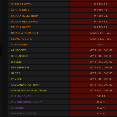
SCARLET WITCH
MARVEL
AXEL CLUNEY
MARVEL
SATANA HELLSTROM
MARVEL
DAIMON HELLSTROM
MARVEL
FELICIA HARDY
MARVEL
NATASHA ROMANOFF
MARVEL, AU
STEVE ROGERS
MARVEL, AU
TONY STARK
MCU
APHRODITE
MYTHOLOGIE
HEPHAISTOS
MYTHOLOGIE
BRISEIS
MYTHOLOGIE
PERSEPHONE
MYTHOLOGIE
HADES
MYTHOLOGIE
PSYCHE
MYTHOLOGIE
CASSANDRA OF TROY
MYTHOLOGIE
AGAMEMNON OF MYCENAE
MYTHOLOGIE
KILLIAN JONES
OUAT
PEYTON MONTGOMERY
OWN
PANDORA
OWN
NOAH BLACKTHORN
OWN