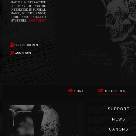
MATURE & INTERACTIVE
ROLEPLAY. IF YOU’RE
INTERESTED IN SURREAL
MAGIC, POLITICS, ANGST,
EERIE AND UNSOLVED
MYSTERIES,
JOIN TODAY
!!
REGISTRIEREN
ANMELDEN
HOME
MITGLIEDER
Die Apokalypse. Das ist das Wort,
SUPPORT
das Ihnen in den Sinn kommt, als
Sie auf dem Boden aufwachen, Ihr
NEWS
Körper schmerzt und Ihr Geist
wird von alptraumhaften
CANONS
Erinnerungen überflutet. Vor