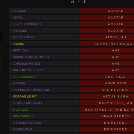
A - F
CASSIAN
ACOTAR
AZRIEL
ACOTAR
FEYRE ARCHERON
ACOTAR
RHYSAND
ACOTAR
TESSA YOUNG
AFTER, AU
ANUBIS
ÄGYPT. MYTHOLOG
MISTY DAY
AHS
MADISON MONTGOMERY
AHS
CORDELIA GOODE
AHS
MALLORY ST. CLAIRE
AHS
KAI ANDERSON
AHS, CULT
AKASHA
ANNE RICE
SABRINA MORNINGSTAR
ARCHIEVERSE
MORGAN LE FAY
ARTUS-SAGA
BEATRIZ NIGHTVALE
BABYSITTER, AU
BILLY LEE
BAD TIMES AT THE EL 
MINA HARKER
BRAM STOKER
KHYDAN FINVARRA
BRIMSTONE
SAERIS FANE
BRIMSTONE