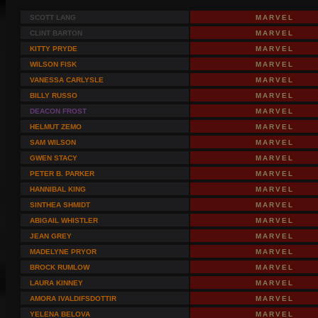
SCOTT LANG
MARVEL
CLINT BARTON
MARVEL
KITTY PRYDE
MARVEL
WILSON FISK
MARVEL
VANESSA CARLYSLE
MARVEL
BILLY RUSSO
MARVEL
DEACON FROST
MARVEL
HELMUT ZEMO
MARVEL
SAM WILSON
MARVEL
GWEN STACY
MARVEL
PETER B. PARKER
MARVEL
HANNIBAL KING
MARVEL
SINTHEA SHMIDT
MARVEL
ABIGAIL WHISTLER
MARVEL
JEAN GREY
MARVEL
MADELYNE PRYOR
MARVEL
BROCK RUMLOW
MARVEL
LAURA KINNEY
MARVEL
AMORA IVALDIFSDOTTIR
MARVEL
YELENA BELOVA
MARVEL