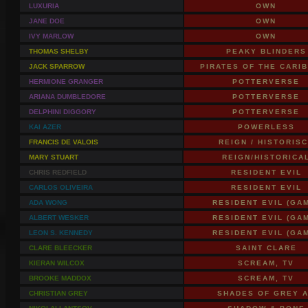
LUXURIA
OWN
JANE DOE
OWN
IVY MARLOW
OWN
THOMAS SHELBY
PEAKY BLINDERS
JACK SPARROW
PIRATES OF THE CARI
HERMIONE GRANGER
POTTERVERSE
ARIANA DUMBLEDORE
POTTERVERSE
DELPHINI DIGGORY
POTTERVERSE
KAI AZER
POWERLESS
FRANCIS DE VALOIS
REIGN / HISTORIS
MARY STUART
REIGN/HISTORICA
CHRIS REDFIELD
RESIDENT EVIL
CARLOS OLIVEIRA
RESIDENT EVIL
ADA WONG
RESIDENT EVIL (GA
ALBERT WESKER
RESIDENT EVIL (GA
LEON S. KENNEDY
RESIDENT EVIL (GA
CLARE BLEECKER
SAINT CLARE
KIERAN WILCOX
SCREAM, TV
BROOKE MADDOX
SCREAM, TV
CHRISTIAN GREY
SHADES OF GREY 