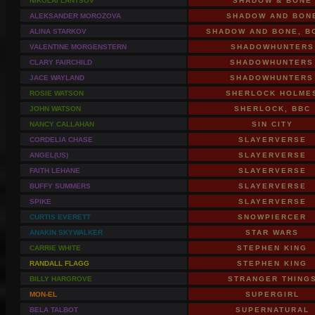
NIKOLAI LANTSOV
SHADOW & BONE
ALEKSANDER MOROZOVA
SHADOW AND BON
ALINA STARKOV
SHADOW AND BONE, B
VALENTINE MORGENSTERN
SHADOWHUNTERS
CLARY FAIRCHILD
SHADOWHUNTERS
JACE WAYLAND
SHADOWHUNTERS
ROSIE WATSON
SHERLOCK HOLME
JOHN WATSON
SHERLOCK, BBC
NANCY CALLAHAN
SIN CITY
CORDELIA CHASE
SLAYERVERSE
ANGEL(US)
SLAYERVERSE
FAITH LEHANE
SLAYERVERSE
BUFFY SUMMERS
SLAYERVERSE
SPIKE
SLAYERVERSE
CURTIS EVERETT
SNOWPIERCER
ANAKIN SKYWALKER
STAR WARS
CARRIE WHITE
STEPHEN KING
RANDALL FLAGG
STEPHEN KING
BILLY HARGROVE
STRANGER THING
MON-EL
SUPERGIRL
BELA TALBOT
SUPERNATURAL