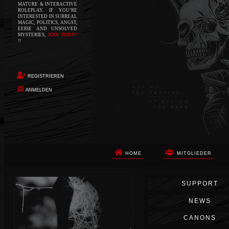
MATURE & INTERACTIVE
ROLEPLAY. IF YOU’RE
INTERESTED IN SURREAL
MAGIC, POLITICS, ANGST,
EERIE AND UNSOLVED
MYSTERIES,
JOIN TODAY
!!
REGISTRIEREN
ANMELDEN
HOME
MITGLIEDER
Die Apokalypse. Das ist das Wort,
SUPPORT
das Ihnen in den Sinn kommt, als
Sie auf dem Boden aufwachen, Ihr
NEWS
Körper schmerzt und Ihr Geist
wird von alptraumhaften
CANONS
Erinnerungen überflutet. Vor