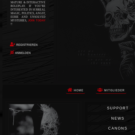
MATURE & INTERACTIVE
ROLEPLAY. IF YOU’RE
INTERESTED IN SURREAL
MAGIC, POLITICS, ANGST,
EERIE AND UNSOLVED
MYSTERIES,
JOIN TODAY
!!
REGISTRIEREN
ANMELDEN
HOME
MITGLIEDER
Die Apokalypse. Das ist das Wort,
SUPPORT
das Ihnen in den Sinn kommt, als
Sie auf dem Boden aufwachen, Ihr
NEWS
Körper schmerzt und Ihr Geist
wird von alptraumhaften
CANONS
Erinnerungen überflutet. Vor