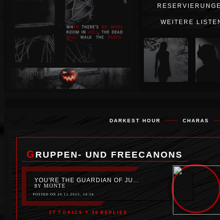
wenigen Augenblicken hatten Sie
RESERVIERUNG
noch ein ruhiges Leben geführt.
Dann begann die Erde unter Ihren
WEITERE LISTE
Füßen zu beben. Um Sie herum
stürzte alles ein. Die Berge
zerbrachen. Die Städte waren
nicht mehr. Die Ozeane
verschlangen alles. Tausende von
Menschen starben in weniger als
60 Sekunden. Dann wurde es
stockfinster. Aber jetzt sind Sie
hier und leben. Aber definitiv
nicht dort, wo Sie kurz zuvor
waren. Oder vielleicht hat die
Umgebung so viel von diesem
schrecklichen Zorn abbekommen,
DARKEST HOUR
CHARAS
dass sie sich nicht mehr ähnelt?
Ein Blitz am Himmel lässt Sie den
Kopf heben und Ihnen wird klar,
dass Ihre Reise noch lange nicht
GRUPPEN- UND FREECANONS
zu Ende ist.
YOU'RE THE GUARDIAN OF JU...
MONTE
BY
POSTED ON 20.11.2025, 16:56
+
27 TOPICS
39 REPLIES