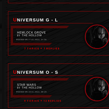
UNIVERSUM G - L
HEMLOCK GROVE
THE HOLLOW
BY
POSTED ON 17.01.2022, 21:56
+
7 TOPICS
7 REPLIES
UNIVERSUM O - S
STAR WARS
THE HOLLOW
BY
POSTED ON 18.01.2022, 08:29
+
9 TOPICS
12 REPLIES