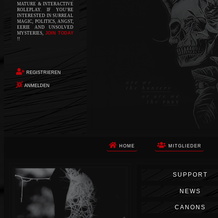
MATURE & INTERACTIVE
ROLEPLAY. IF YOU’RE
INTERESTED IN SURREAL
MAGIC, POLITICS, ANGST,
EERIE AND UNSOLVED
MYSTERIES,
JOIN TODAY
!!
REGISTRIEREN
ANMELDEN
HOME
MITGLIEDER
Die Apokalypse. Das ist das Wort,
SUPPORT
das Ihnen in den Sinn kommt, als
Sie auf dem Boden aufwachen, Ihr
NEWS
Körper schmerzt und Ihr Geist
wird von alptraumhaften
CANONS
Erinnerungen überflutet. Vor