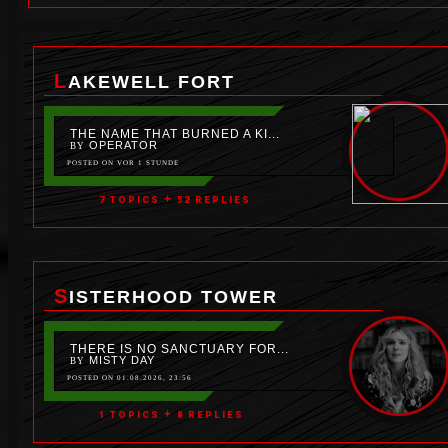
LAKEWELL FORT
THE NAME THAT BURNED A KI...
OPERATOR
BY
POSTED ON
VOR 1 STUNDE
+
7 TOPICS
52 REPLIES
SISTERHOOD TOWER
THERE IS NO SANCTUARY FOR...
MISTY DAY
BY
POSTED ON 01.08.2026, 23:56
+
1 TOPICS
8 REPLIES