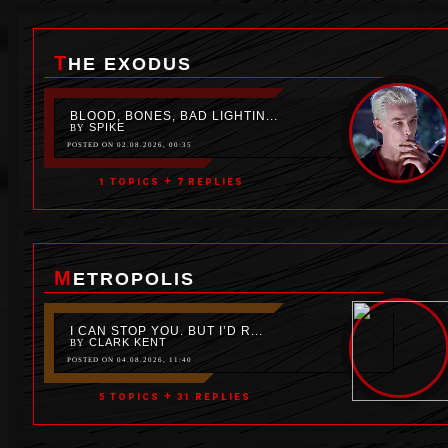
THE EXODUS
BLOOD, BONES, BAD LIGHTIN...
SPIKE
BY
POSTED ON 02.08.2026, 00:35
+
1 TOPICS
7 REPLIES
METROPOLIS
I CAN STOP YOU. BUT I’D R...
CLARK KENT
BY
POSTED ON 04.08.2026, 11:40
+
5 TOPICS
31 REPLIES