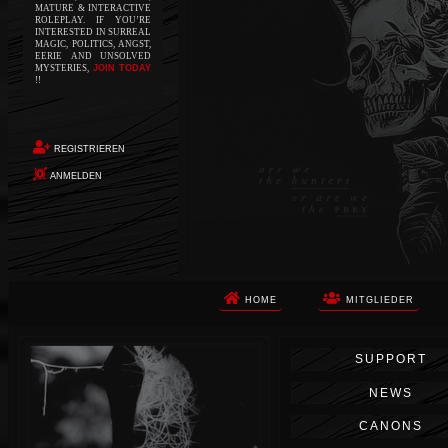
MATURE & INTERACTIVE
ROLEPLAY. IF YOU’RE
INTERESTED IN SURREAL
MAGIC, POLITICS, ANGST,
EERIE AND UNSOLVED
MYSTERIES,
JOIN TODAY
!!
REGISTRIEREN
ANMELDEN
HOME
MITGLIEDER
Die Apokalypse. Das ist das Wort,
SUPPORT
das Ihnen in den Sinn kommt, als
Sie auf dem Boden aufwachen, Ihr
NEWS
Körper schmerzt und Ihr Geist
wird von alptraumhaften
CANONS
Erinnerungen überflutet. Vor