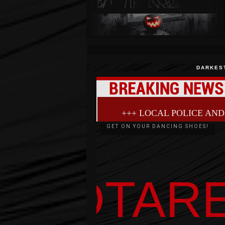
verschlangen alles. Tausende von
Menschen starben in weniger als
60 Sekunden. Dann wurde es
stockfinster. Aber jetzt sind Sie
hier und leben. Aber definitiv
nicht dort, wo Sie kurz zuvor
waren. Oder vielleicht hat die
Umgebung so viel von diesem
schrecklichen Zorn abbekommen,
DARKES
dass sie sich nicht mehr ähnelt?
Ein Blitz am Himmel lässt Sie den
Kopf heben und Ihnen wird klar,
dass Ihre Reise noch lange nicht
zu Ende ist.
+++ LOCAL POLICE AND
GET ON YOUR DANCING SHOES!
PLOTAR