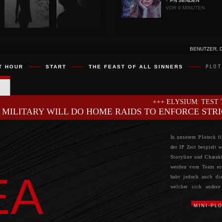
»
PN SENDEN
VOR 9 MINUTEN
BENUTZER, 
T HOUR
START
THE FEAST OF ALL SINNERS
PLOT
+++ ELYSIUM: TEST TEST TEST +
 MILITARY WILL DO HOME RAIDS TO ENFORCE STR
In unserem Ploteck fi
der IP Zeit bespielt 
Storyline und Charak
werden vom Team erst
EA
habt jedoch auch die
welcher sich andere
durchdacht und die 
MINI-PL
damit es später zu k