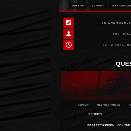
ZUM PLOT
SUPPORT
BESPRECHUNG
view_timeline
TEILNEHMERLI
person
THE HOL
schedule
03.02.2023, 0
QUE
SUPPORT
BESPRECHUNGEN
PU
3 TOPICS
BESPRECHUNGEN
VON
THE