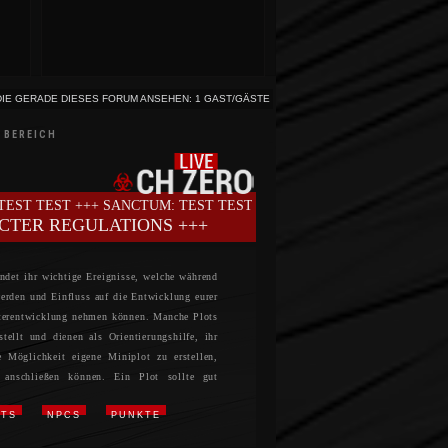
DIE GERADE DIESES FORUM ANSEHEN: 1 GAST/GÄSTE
 BEREICH
++ SANCTUM: TEST TEST TEST +++ NEMESIS: TEST TEST TEST ++
ICTER REGULATIONS +++
ndet ihr wichtige Ereignisse, welche während
werden und Einfluss auf die Entwicklung eurer
terentwicklung nehmen können. Manche Plots
ellt und dienen als Orientierungshilfe, ihr
 Möglichkeit eigene Miniplot zu erstellen,
 anschließen können. Ein Plot sollte gut
Idee vorab mit dem Team besprochen werden,
OTS
NPCS
PUNKTE
einen Komplikationen kommt.