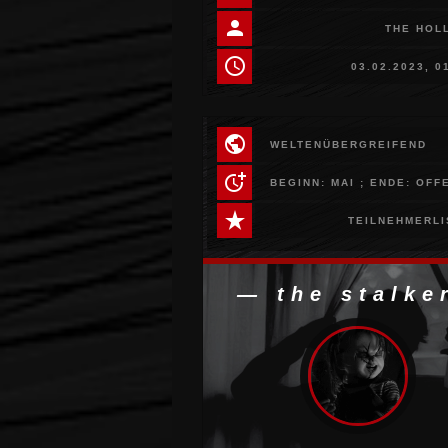
person
THE HOL
schedule
03.02.2023, 0
public
WELTENÜBERGREIFEND
more_time
BEGINN: MAI ; ENDE: OFF
star_rate
TEILNEHMERLI
— the stalke