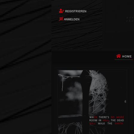
REGISTRIEREN
ANMELDEN
HOME
Die Apokalypse. Das ist das Wort,
das Ihnen in den Sinn kommt, als
Sie auf dem Boden aufwachen, Ihr
Körper schmerzt und Ihr Geist
wird von alptraumhaften
Erinnerungen überflutet. Vor
wenigen Augenblicken hatten Sie
noch ein ruhiges Leben geführt.
Dann begann die Erde unter Ihren
Füßen zu beben. Um Sie herum
stürzte alles ein. Die Berge
zerbrachen. Die Städte waren
nicht mehr. Die Ozeane