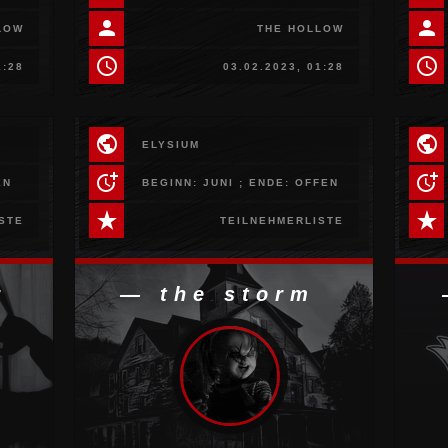
person
person
LOW
THE HOLLOW
schedule
schedule
1:28
03.02.2023, 01:28
public
public
ELYSIUM
more_time
more_time
EN
BEGINN: JUNI ; ENDE: OFFEN
star_rate
star_rate
STE
TEILNEHMERLISTE
r
— the storm