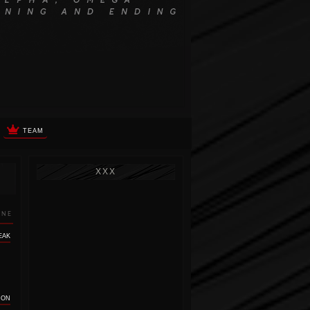
TEAM
XXX
INE
EAK
RON