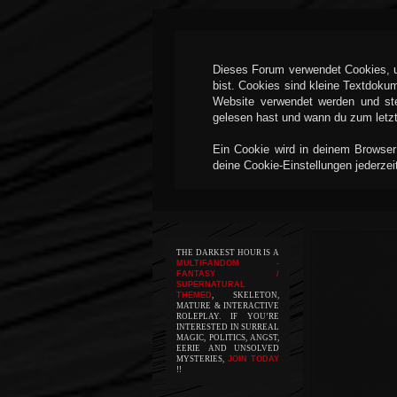
Dieses Forum verwendet Cookies, um
bist. Cookies sind kleine Textdoku
Website verwendet werden und ste
gelesen hast und wann du zum letzte
Ein Cookie wird in deinem Browser
deine Cookie-Einstellungen jederzei
THE DARKEST HOUR IS A
MULTIFANDOM -
FANTASY /
SUPERNATURAL
THEMED
, SKELETON,
MATURE & INTERACTIVE
ROLEPLAY. IF YOU’RE
INTERESTED IN SURREAL
MAGIC, POLITICS, ANGST,
EERIE AND UNSOLVED
MYSTERIES,
JOIN TODAY
!!