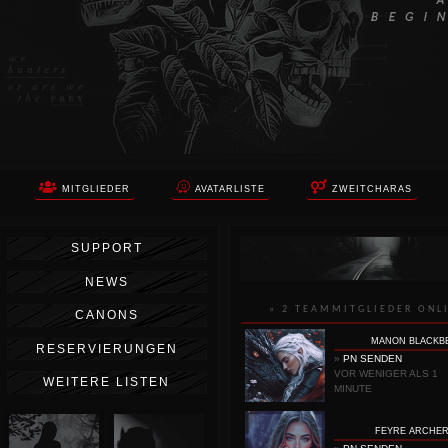
MITGLIEDER
AVATARLISTE
ZWEITCHARAS
SUPPORT
NEWS
» 2 TEAMMITGLIEDER ONL
CANONS
MANON BLACKB
RESERVIERUNGEN
»
PN SENDEN
VOR WENIGER ALS 1
WEITERE LISTEN
MINUTE
FEYRE ARCHE