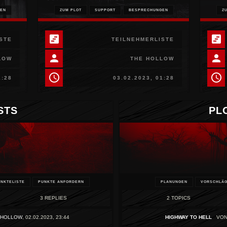
EN
ZUM PLOT
SUPPORT
BESPRECHUNGEN
Z
view_timeline
view_timeline
STE
TEILNEHMERLISTE
person
person
LOW
THE HOLLOW
schedule
schedule
1:28
03.02.2023, 01:28
STS
PL
NKTELISTE
PUNKTE ANFORDERN
PLANUNGEN
VORSCHLÄ
3 REPLIES
2 TOPICS
 HOLLOW
,
02.02.2023, 23:44
HIGHWAY TO HELL
VO