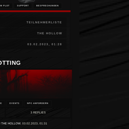
UM PLOT
SUPPORT
BESPRECHUNGEN
TEILNEHMERLISTE
THE HOLLOW
03.02.2023, 01:28
OTTING
GE
EVENTS
NPC ANFORDERN
3 REPLIES
N
THE HOLLOW
,
03.02.2023, 01:31