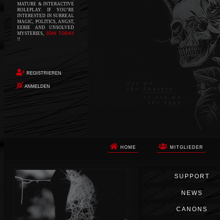
MATURE & INTERACTIVE
ROLEPLAY. IF YOU’RE
INTERESTED IN SURREAL
MAGIC, POLITICS, ANGST,
EERIE AND UNSOLVED
MYSTERIES,
JOIN TODAY
!!
REGISTRIEREN
ANMELDEN
HOME
MITGLIEDER
Die Apokalypse. Das ist das Wort,
SUPPORT
das Ihnen in den Sinn kommt, als
Sie auf dem Boden aufwachen, Ihr
NEWS
Körper schmerzt und Ihr Geist
wird von alptraumhaften
CANONS
Erinnerungen überflutet. Vor