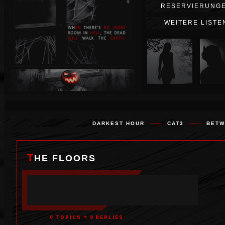
wenigen Augenblicken hatten Sie
RESERVIERUNG
noch ein ruhiges Leben geführt.
Dann begann die Erde unter Ihren
WEITERE LISTE
Füßen zu beben. Um Sie herum
stürzte alles ein. Die Berge
zerbrachen. Die Städte waren
nicht mehr. Die Ozeane
verschlangen alles. Tausende von
Menschen starben in weniger als
60 Sekunden. Dann wurde es
stockfinster. Aber jetzt sind Sie
hier und leben. Aber definitiv
nicht dort, wo Sie kurz zuvor
waren. Oder vielleicht hat die
Umgebung so viel von diesem
schrecklichen Zorn abbekommen,
DARKEST HOUR
CAT3
BETW
dass sie sich nicht mehr ähnelt?
Ein Blitz am Himmel lässt Sie den
Kopf heben und Ihnen wird klar,
dass Ihre Reise noch lange nicht
THE FLOORS
zu Ende ist.
+
0 TOPICS
0 REPLIES