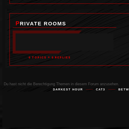
PRIVATE ROOMS
+
0 TOPICS
0 REPLIES
Du hast nicht die Berechtigung Themen in diesem Forum anzusehen.
DARKEST HOUR
CAT3
BETW