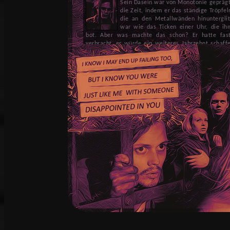
Sein Dasein war von Monotonie geprägt
die Zeit, indem er das ständige Tröpfe
die an den Metallwänden hinunterglit
war wie das Ticken einer Uhr, die i
bot. Aber was machte das schon? Er hatte fast
verbracht, er würde ein weiteres Jahrzehnt schaffe
Glück hatte und nicht völlig verrückt wurde oder v
Sekunden bedeuteten nichts, Stunden bedeuteten nic
und Jahre verschmolzen in einer riesigen Leere de
hatte keinen Sinn, wirklich. Was bedeutet es, zu e
seine Tage ohne Licht zu verbringen, ohne Sonnenli
künstlichen Licht, um seinen Augen etwas zu bie
Nicht, dass es in seinem Ho-Gefängnis viel zu se
ihn ein paar Mal besuchte und ihm großzügig etw
jedes Mal enttäuscht, wie wenig sich seine Umge
schlaffe Grau der Wände, die kalte Schwärze der 
hinderten, in seinem Gefängnis umherzuwandern
Farbe der großen alten Töpfe, in denen H
lebenswichtige Dinge aufbewahrte - all das versch
aus allzu ähnlichen dunklen Farben, die ihm jede A
sich erhofft hatte, wenn sein Gehirn durch etwas 
stimuliert würde. Er war sich bewusst, dass er la
aber er musste zugeben, dass er dem nicht ganz abg
Leben weniger monoton und erträglicher machte, 
Er hatte die Besuche immer daran gemessen, w
Trinkwassers in einem seiner Töpfe war; immer
Fingerbreit davon übrig war, kam e r und füllte sein