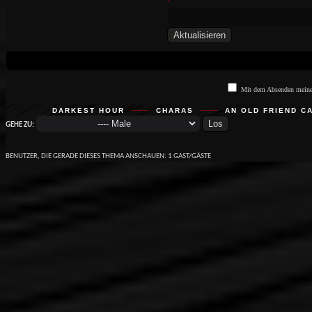
langsamer und seine pochende Migräne ließ nach. 
nicht ganz sicher, woher er wusste, dass er fiel 
keine Luft an seinem Kopf vorbeirauschen und 
fühlte sich gut an - aber dann spürte er, wie ein
Ruhe über ihn hereinbrach, und er hörte einfach a
fragen. Wo auch immer er war, die Dunkelheit be
eine Weile. Der Vollmond, der ewige Begleit
Ehebrechern, schwebte über ihm als sich seine Aug
Mit dem Absenden meines
Die windgepeitschten Kiefern raschelten, ein Fuch
einem Bau an der Wurzel eines Baumes. Das Tier für
DARKEST HOUR
CHARAS
AN OLD FRIEND C
Hunger und Durst stand. Die Jungen quiekten und öf
GEHE ZU:
Henry bemerkte, wie unruhig die Natur war. Wie 
zu Sekunde schwerer fiel. Wie ihm etwas den Will
ein unsichtbares Seil um seinen schwächelnden Kör
BENUTZER, DIE GERADE DIESES THEMA ANSCHAUEN: 1 GAST/GÄSTE
so niedrige Temperaturen gekleidet. Seine Finger
eiskalt. Er zitterte von Kopf bis Fuß und es w
überhaupt noch schaffte, weiterzugehen. Er erka
alles schien so anders zu sein. Er stolperte erneut
am Stamm eines Baumes festhalten. Eisig kalt unte
nicht einmal mehr den Unterschied. Er war sich nic
wirklich unter seiner Haut spürte. Er hatte sich d
das konnte er deutlich sehen. Blut lief an seinem 
spürte nichts.
Seine grünen Augen weiteten sich. Er spürte, 
stecken blieb. Die unwahrscheinliche und unmöglic
auf - er war nicht mehr zu Hause. Er war nicht meh
Zeit, in seiner Realität, vielleicht sogar. Und in d