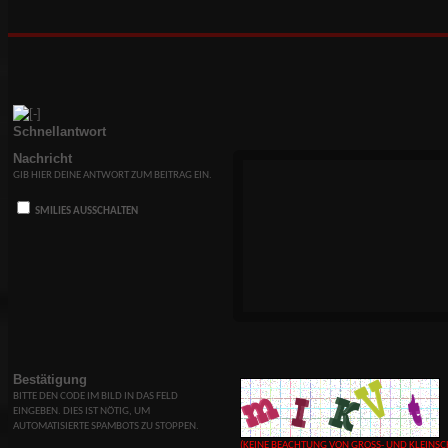
war noch fast halb voll, so dass er nicht auf das 
öffnenden Luke vorbereitet war. Er lauschte aufme
Leiter herunterkam, und merkte sofort, dass etwa
vorsichtigen, aber gleichmäßigen Abstiegs, mit de
gewohnt war, kam er viel langsamer herun
gelegentlichen Grunzen von Frustration und Erschö
seine Last viel schwerer und unhandlicher, als er es
unten ankam und das Flutlicht einschaltete, hatte He
Schnellantwort
seines Käfigs zurückgezogen, mit dem Rücken g
Gehirn schaltete trotz seiner Abneigung gegen 
Nachricht
Neuheit sofort in den Fluchtmodus und sagte i
GIB HIER DEINE ANTWORT ZUM BEITRAG EIN.
potenziell gefährlichen Unbekannten fernhalten. S
Neugier waren nicht stark genug, um diese unmittel
SMILIES AUSSCHALTEN
überwinden, also blieb er, wo er war, an die raue 
ein paar Mal, um seine Augen an die seltene Hellig
Noch einen Tag zuvor hatte der Direktor des
begangen. Das war ein großer Schock für alle. Ab
eigentliche Überraschung. Als man den geschlossen
inspizierte, fand man den Jungen im Käfig eingesp
schöne Junge... Er war schmutzig, eingesperrt wie
dem Käfig holte, entdeckte man, dass es sich nich
um einen jungen Erwachsenen handelte. Wer weiß, 
war. Er war verwirrt, desorientiert. Zuerst sagte er 
Bestätigung
neue Aufseher mit ihm sprach, glitt ihm ein ein
BITTE DEN CODE IM BILD IN DAS FELD
Henry Matthew Deaver
.
EINGEBEN. DIES IST NÖTIG, UM
AUTOMATISIERTE SPAMBOTS ZU STOPPEN.
Er atmete ein, fiel durch das Nichts. Seine A
(KEINE BEACHTUNG VON GROSS- UND KLEINSC