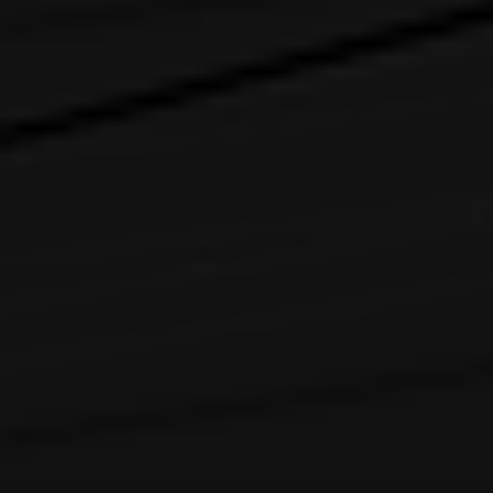
Es freut mich sehr, dass du es bis hierhin geschaf
verjagen konnte - hoffen wir, dass es so bleibt. Di
und Olivia habe ich bewusst ausgelassen, da ich
gemeinsam
gemeinsamen Teil auch wirklich
dur
zufrieden sind, statt x-Dinge vorzuschreiben, die d
passen. Die Bereitwilligkeit zur Planung sollte de
gerne natürlich auch eigene Ideen. <3 Zu guter Le
Informationen zu meiner Person geben. Im Durch
Zeichen aufwärts und würde es bevorzugen, wenn 
in diesem Bereich bewegt, prinzipiell habe ich j
Postings einzuwenden. Was die Frequenz angeht, ge
der gemütlichen Sorte, ich poste nicht täglich 
Zeit in Anspruch nehmen. Du solltest also Gedu
gleichermaßen aber auch entgegenbringe. Zud
jemand den Charakter übernimmt, der auch langf
Herren besitzt. Sollte es noch Fragen geben kanns
Thread oder auch per Messenger melden - meine
Teamseite.