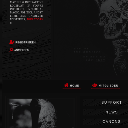
MATURE & INTERACTIVE
ROLEPLAY. IF YOU’RE
INTERESTED IN SURREAL
MAGIC, POLITICS, ANGST,
EERIE AND UNSOLVED
MYSTERIES,
JOIN TODAY
!!
REGISTRIEREN
ANMELDEN
HOME
MITGLIEDER
Die Apokalypse. Das ist das Wort,
SUPPORT
das Ihnen in den Sinn kommt, als
Sie auf dem Boden aufwachen, Ihr
NEWS
Körper schmerzt und Ihr Geist
wird von alptraumhaften
CANONS
Erinnerungen überflutet. Vor